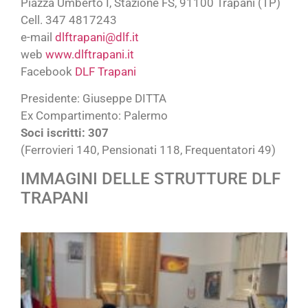
Piazza Umberto I, Stazione FS, 91100 Trapani (TP)
Cell. 347 4817243
e-mail
dlftrapani@dlf.it
web
www.dlftrapani.it
Facebook
DLF Trapani
Presidente: Giuseppe DITTA
Ex Compartimento: Palermo
Soci iscritti: 307
(Ferrovieri 140, Pensionati 118, Frequentatori 49)
IMMAGINI DELLE STRUTTURE DLF
TRAPANI