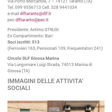
Via Porto Mercantile, 7 – 74121 Taranto (TA)
Tel. 099 9556713 Cell. 328 9441034
e-mail
dlftaranto@dlf.it
pec
dlftaranto@pec.it
Presidente: Antimo STRUSI
Ex Compartimento: Bari
Soci iscritti: 513
(Ferrovieri 163, Pensionati 109, Frequentatori 241)
Circolo DLF Ginosa Marina
Via Lungomare Luigi Strada, 74013 Marina di
Ginosa (TA)
IMMAGINI DELLE ATTIVITA’
SOCIALI