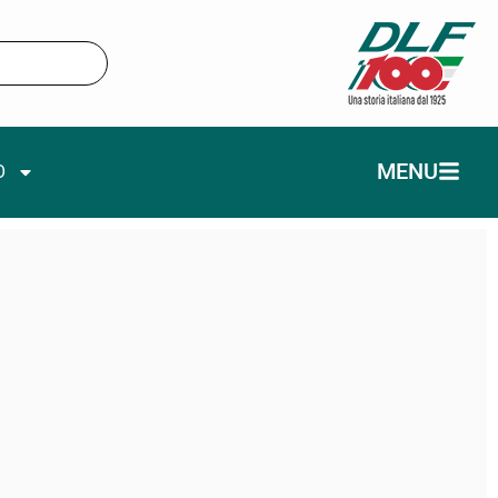
MENU
O